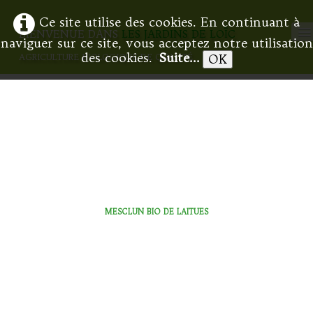
Ce site utilise des cookies. En continuant à
BIENVENUE DANS
LES JARDINS DE LOÏC
naviguer sur ce site, vous acceptez notre utilisation
des cookies.
Suite...
OK
AGRICULTURE BIOLOGIQUE DE QUALITÉ
ACCUEIL
BOUTIQUE
IDÉE RECETTE
CONTACT
FRANÇAIS
▼
MESCLUN BIO DE LAITUES