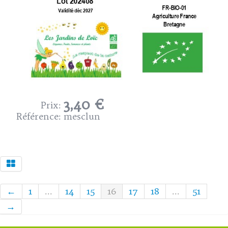
3,40 €
Prix:
Référence:
mesclun
←
1
...
14
15
16
17
18
...
51
→